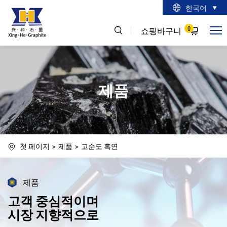
한국어
0
쇼핑바구니
제품
첫 페이지
제품
고순도 흑연
제품
고객 중심적이며
시장 지향적으로