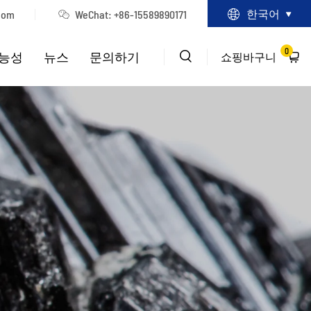
한국어
com
WeChat:
+86-15589890171
0
가능성
뉴스
문의하기
쇼핑바구니