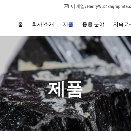
이메일:
HenryWu@xhgraphite.
홈
회사 소개
제품
응용 분야
지속 
제품