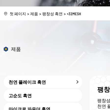
첫 페이지
제품
팽창성 흑연
+32MESH
제품
천연 플레이크 흑연
팽창
고순도 흑연
팽창성
천연 
마이크로 파우더 흑연