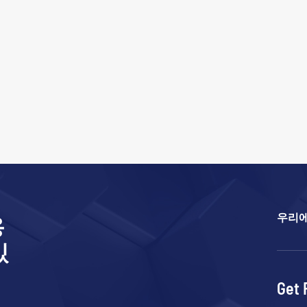
우리에
용
있
Get 