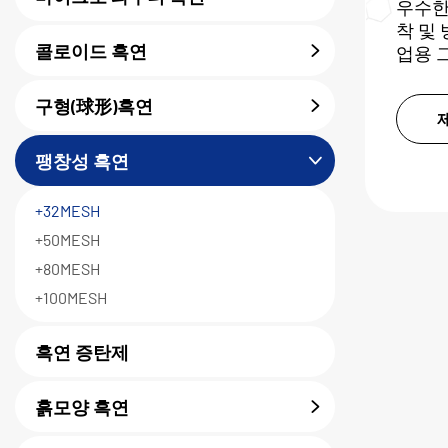
우수한
착 및
콜로이드 흑연
업용 
구형(球形)흑연
팽창성 흑연
+32MESH
+50MESH
+80MESH
+100MESH
흑연 증탄제
흙모양 흑연